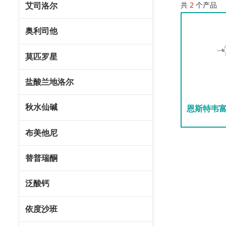
共
2
个产品
艾司洛尔
奥利司他
莫匹罗星
盐酸兰地洛尔
秋水仙碱
恩斯特韦
布美他尼
替普瑞酮
泛酸钙
依度沙班