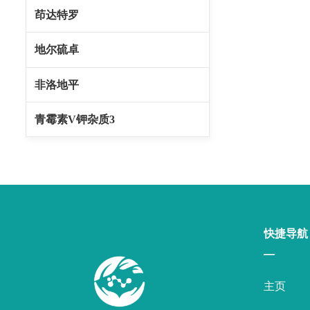
茚达特罗
地尔硫卓
非洛地平
青霉素V钾杂质3
快捷导航
—
主页