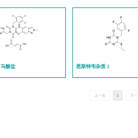
富马酸盐
恩斯特韦杂质 2
上一页
1
下一