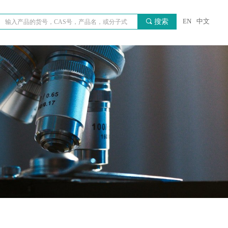
EN
中文
끠
搜索