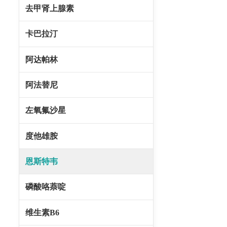
去甲肾上腺素
卡巴拉汀
阿达帕林
阿法替尼
左氧氟沙星
度他雄胺
恩斯特韦
磷酸咯萘啶
维生素B6