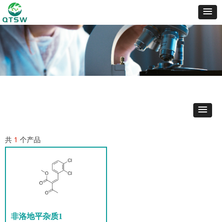
共
1
个产品
非洛地平杂质1