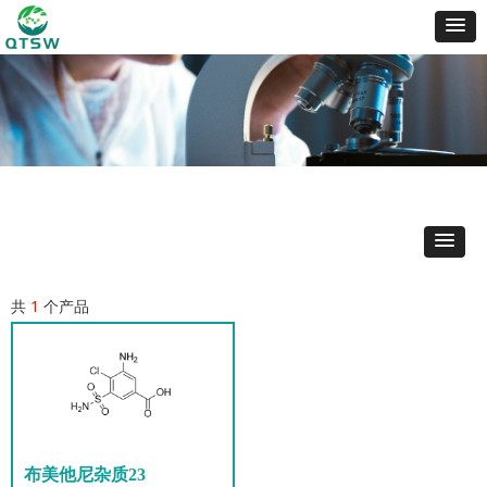
共
1
个产品
布美他尼杂质23