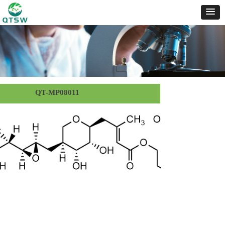
MP
QT-MP08011