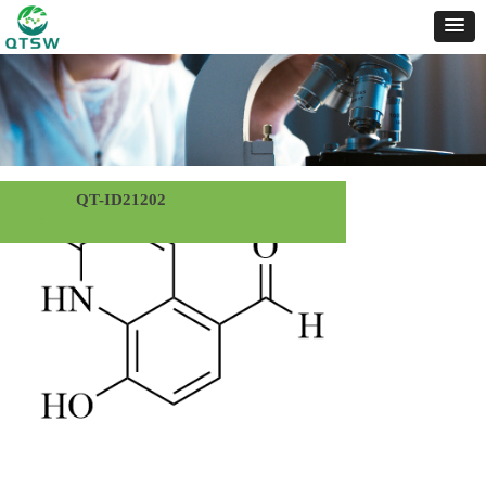
茚达
QT-ID21202
特罗